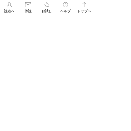
ASUN jiyugaok
（54）
54件の記事
朝日新聞
（141）
141件の記事
読者へ
休読
お試し
ヘルプ
トップへ
朝日学生新聞
（84）
84件の記事
JIYUGAOKA navi
（2）
2件の記事
自由が丘ペット特集
（33）
33件の記事
ASA自由が丘のブログ
（6）
6件の記事
高校野球
（6）
6件の記事
タグ
103件の記事
重要なお知らせ
（103）
91件の記事
83件の記事
ASAレター
（91）
新聞発行
（83）
83件の記事
71件の記事
WEB限定
（83）
休刊日
（71）
58件の記事
58件の記事
脳トレ
（58）
パズル
（58）
55件の記事
53件の記事
連載
（55）
折込みチラシ
（53）
48件の記事
45件の記事
パズル解答
（48）
コラム
（45）
38件の記事
ASAレターコラム
（38）
32件の記事
自由が丘ペット特集
（32）