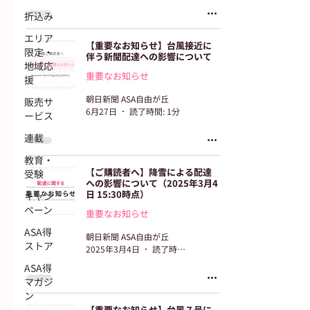
折込み
エリア
【重要なお知らせ】台風接近に
限定・
伴う新聞配達への影響について
地域応
重要なお知らせ
援
朝日新聞 ASA自由が丘
販売サ
6月27日
読了時間: 1分
ービス
連載
教育・
【ご購読者へ】降雪による配達
受験
への影響について（2025年3月4
日 15:30時点）
キャン
ペーン
重要なお知らせ
ASA得
朝日新聞 ASA自由が丘
ストア
2025年3月4日
読了時間: 1分
ASA得
マガジ
ン
【重要なお知らせ】台風７号に