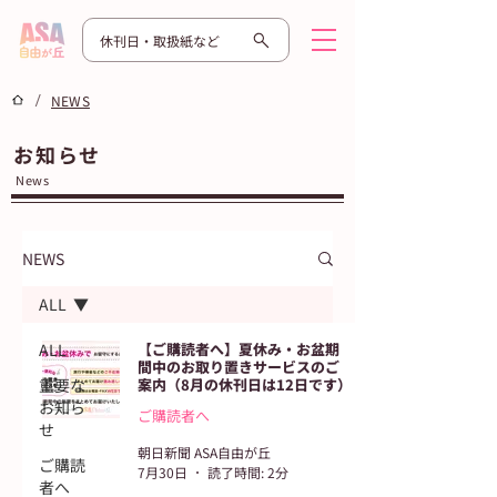
休刊日・取扱紙など
/
NEWS
お知らせ
News
NEWS
ALL
ALL
【ご購読者へ】夏休み・お盆期
間中のお取り置きサービスのご
重要な
案内（8月の休刊日は12日です）
お知ら
ご購読者へ
せ
朝日新聞 ASA自由が丘
ご購読
7月30日
読了時間: 2分
者へ