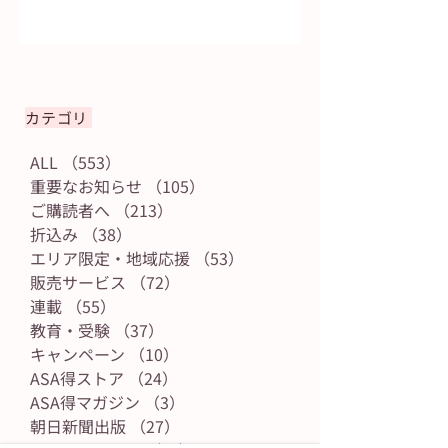
カテゴリ
ALL
（553）
553件の記事
重要なお知らせ
（105）
105件の記事
ご購読者へ
（213）
213件の記事
折込み
（38）
38件の記事
エリア限定・地域応援
（53）
53件の記事
販売サービス
（72）
72件の記事
連載
（55）
55件の記事
教育・受験
（37）
37件の記事
キャンペーン
（10）
10件の記事
ASA得ストア
（24）
24件の記事
ASA得マガジン
（3）
3件の記事
朝日新聞出版
（27）
27件の記事