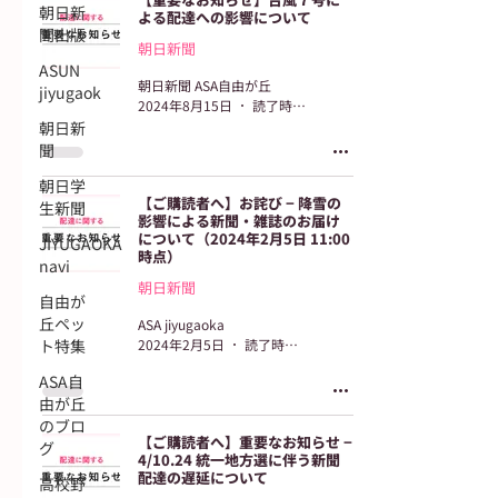
朝日新
よる配達への影響について
聞出版
朝日新聞
ASUN
朝日新聞 ASA自由が丘
jiyugaok
2024年8月15日
読了時間: 1分
朝日新
聞
朝日学
【ご購読者へ】お詫び − 降雪の
生新聞
影響による新聞・雑誌のお届け
について（2024年2月5日 11:00
JIYUGAOKA
時点）
navi
朝日新聞
自由が
丘ペッ
ASA jiyugaoka
ト特集
2024年2月5日
読了時間: 1分
ASA自
由が丘
のブロ
【ご購読者へ】重要なお知らせ −
グ
4/10.24 統一地方選に伴う新聞
配達の遅延について
高校野