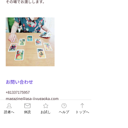
その場でお渡しします。
お問い合わせ
+81337175957
magazine@asa-jiyugaoka.com
日本、〒152-0034 東京都目黒区緑が丘２−２３
−１３
読者へ
休読
お試し
ヘルプ
トップへ