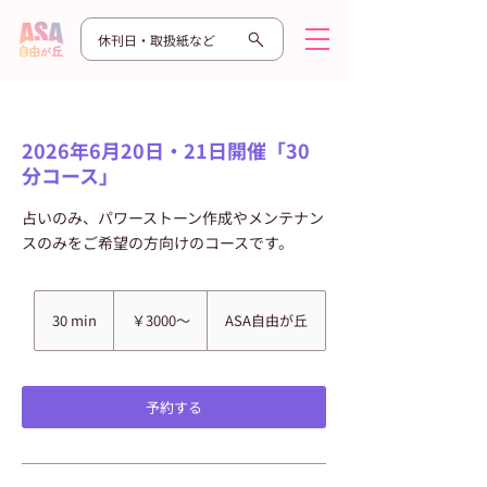
休刊日・取扱紙など
2026年6月20日・21日開催「30
分コース」
占いのみ、パワーストーン作成やメンテナン
スのみをご希望の方向けのコースです。
￥3000〜
30 min
3
￥3000〜
ASA自由が丘
0
m
i
予約する
n