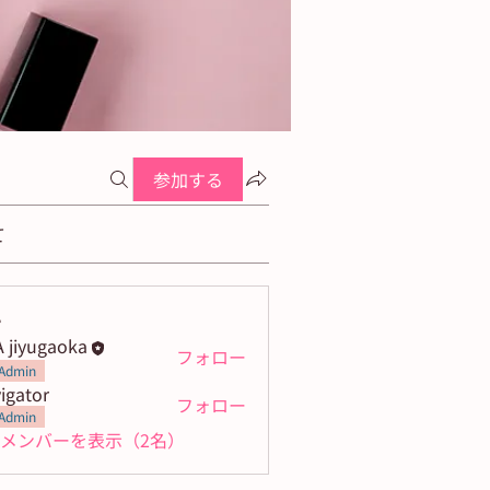
参加する
て
ー
 jiyugaoka
フォロー
Admin
igator
フォロー
Admin
メンバーを表示（2名）