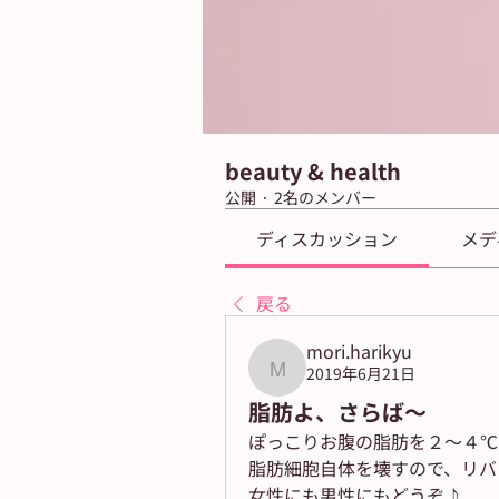
beauty & health
公開
·
2名のメンバー
ディスカッション
メデ
戻る
mori.harikyu
2019年6月21日
mori.harikyu
脂肪よ、さらば～
ぽっこりお腹の脂肪を２～４℃
脂肪細胞自体を壊すので、リバ
女性にも男性にもどうぞ♪