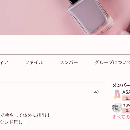
ィア
ファイル
メンバー
グループについ
メンバ
ASA
nav
で冷やして体外に排出！
すべての
ウンド無し！