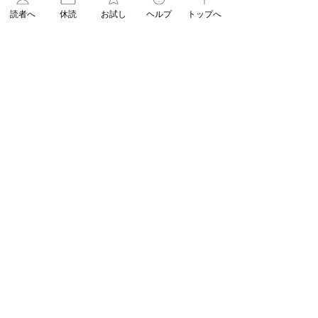
navigator
フォロー
0
29
読者へ
休読
お試し
ヘルプ
トップへ
Admin
すべてのメンバーを表示（2名）
navigator
2019年4月19日
Admin
[オーガニック]
自由が丘の奥沢にあるオーガニックコ
ットンの専門店のご紹介です✨
タオルやパジャマ、布ナプキンなど
色々なオーガニックの物が販売されて
います！
03-3717-5957
MADE IN EARTHでは、自分で作る布ナ
平日 9:00−20:00（日祝17:00まで）
プキンのワークショップもやっており
【公式】朝日新聞 ASA自由が丘
ます😊
〒152-0034 東京都目黒区緑が丘2-23-13
オーガニックに興味のある方や初めて
ASA得マガジン
ASUN jiyugaoka