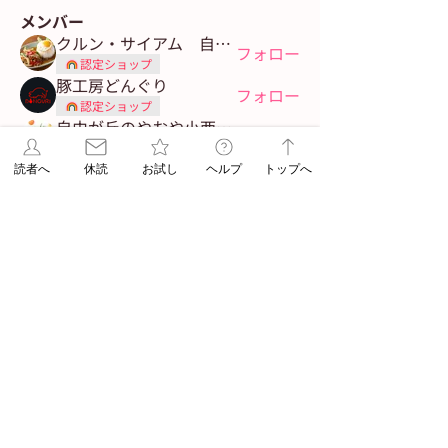
メンバー
クルン・サイアム 自由が丘店
フォロー
認定ショップ
豚工房どんぐり
フォロー
認定ショップ
自由が丘のやおや小西商事
フォロー
認定ショップ
タンテリーザ笑多
読者へ
休読
お試し
ヘルプ
トップへ
フォロー
認定ショップ
魚斉（うおなり）
フォロー
認定ショップ
すべてのメンバーを表示（7名）