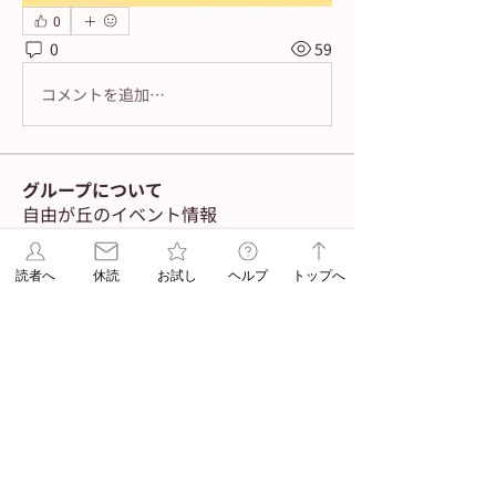
0
0
59
コメントを追加…
グループについて
自由が丘のイベント情報
読者へ
休読
お試し
ヘルプ
トップへ
メンバー
navigator
フォロー
Admin
ASA jiyugaoka
フォロー
Admin
すべてのメンバーを表示（2名）