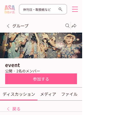
休刊日・取扱紙など
グループ
event
公開
·
2名のメンバー
参加する
ディスカッション
メディア
ファイル
戻る