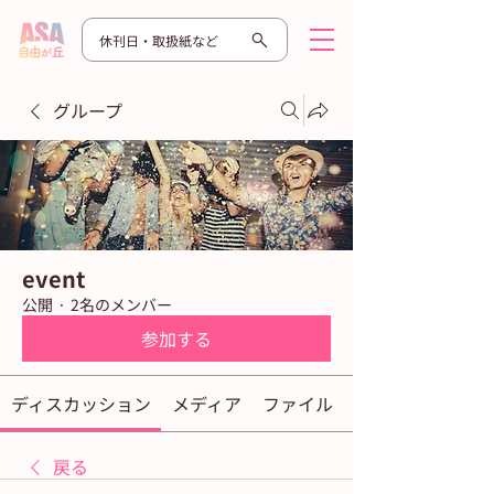
休刊日・取扱紙など
グループ
event
公開
·
2名のメンバー
参加する
ディスカッション
メディア
ファイル
戻る