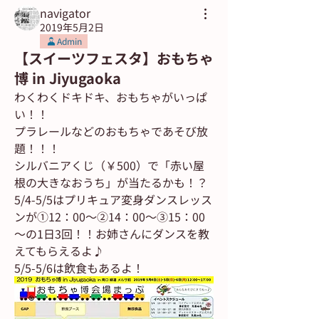
navigator
2019年5月2日
Admin
【スイーツフェスタ】おもちゃ
博 in Jiyugaoka
わくわくドキドキ、おもちゃがいっぱ
い！！
プラレールなどのおもちゃであそび放
題！！！
シルバニアくじ（￥500）で「赤い屋
根の大きなおうち」が当たるかも！？
5/4-5/5はプリキュア変身ダンスレッス
ンが①12：00～②14：00～③15：00
～の1日3回！！お姉さんにダンスを教
えてもらえるよ♪
5/5-5/6は飲食もあるよ！