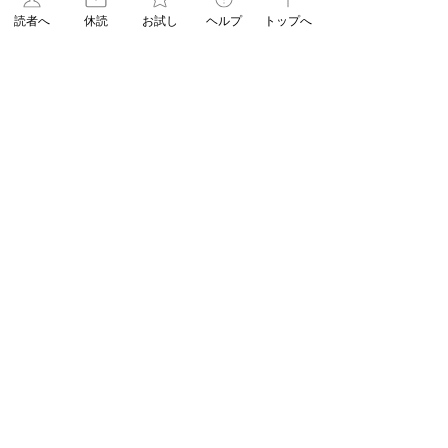
ASA jiyugaoka
フォロー
読者へ
休読
お試し
ヘルプ
トップへ
Admin
すべてのメンバーを表示（2名）
03-3717-5957
平日 9:00−20:00（日祝17:00まで）
【公式】朝日新聞 ASA自由が丘
〒152-0034 東京都目黒区緑が丘2-23-13
ASA得マガジン
ASUN jiyugaoka