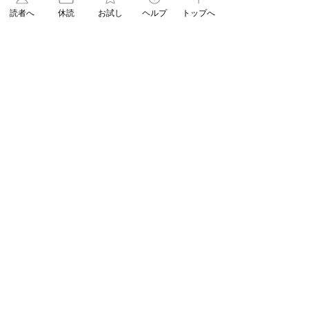
読者へ
休読
お試し
ヘルプ
トップへ
グループについて
自由が丘のイベント情報
メンバー
navigator
フォロー
Admin
ASA jiyugaoka
フォロー
Admin
すべてのメンバーを表示（2名）