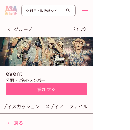
休刊日・取扱紙など
グループ
event
公開
·
2名のメンバー
参加する
ディスカッション
メディア
ファイル
戻る