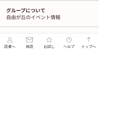
グループについて
自由が丘のイベント情報
メンバー
navigator
フォロー
読者へ
休読
お試し
ヘルプ
トップへ
Admin
ASA jiyugaoka
フォロー
Admin
すべてのメンバーを表示（2名）