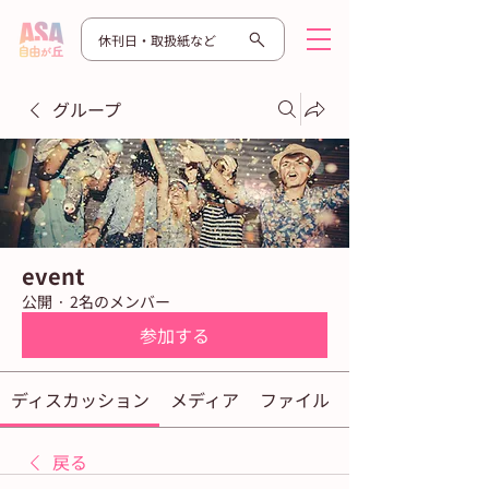
休刊日・取扱紙など
グループ
event
公開
·
2名のメンバー
参加する
ディスカッション
メディア
ファイル
戻る