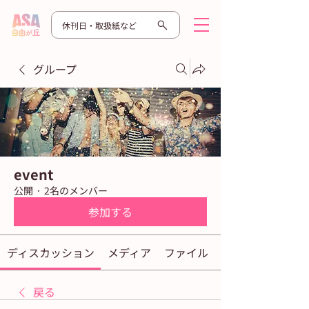
休刊日・取扱紙など
グループ
event
公開
·
2名のメンバー
参加する
ディスカッション
メディア
ファイル
戻る