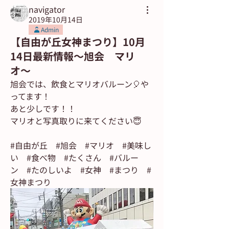
navigator
2019年10月14日
Admin
【自由が丘女神まつり】10月
14日最新情報〜旭会 マリ
オ〜
旭会では、飲食とマリオバルーン🎈や
ってます！
あと少しです！！
マリオと写真取りに来てください😇
#自由が丘　#旭会　#マリオ　#美味し
い　#食べ物　#たくさん　#バルー
ン　#たのしいよ　#女神　#まつり　#
女神まつり