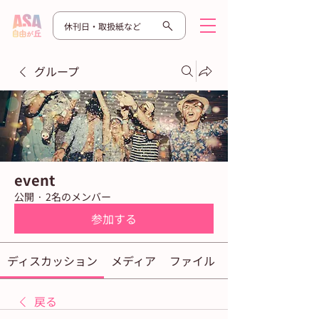
休刊日・取扱紙など
グループ
event
公開
·
2名のメンバー
参加する
ディスカッション
メディア
ファイル
戻る