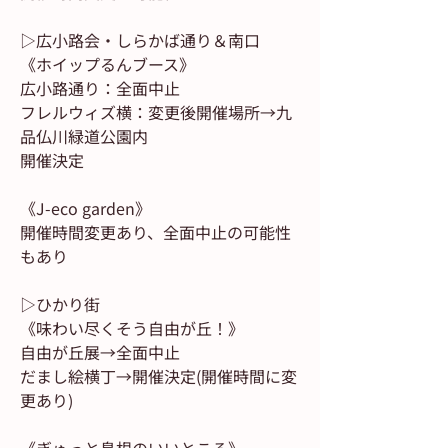
▷広小路会・しらかば通り＆南口
《ホイップるんブース》
広小路通り：全面中止
フレルウィズ横：変更後開催場所→九
品仏川緑道公園内
開催決定
《J-eco garden》
開催時間変更あり、全面中止の可能性
もあり
▷ひかり街
《味わい尽くそう自由が丘！》
自由が丘展→全面中止
だまし絵横丁→開催決定(開催時間に変
更あり)