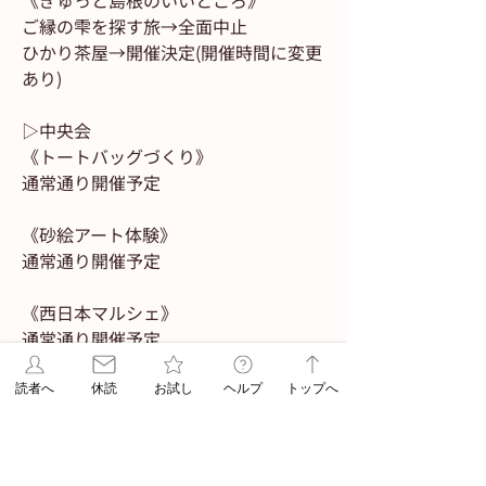
《ぎゅっと島根のいいところ》
ご縁の雫を探す旅→全面中止
ひかり茶屋→開催決定(開催時間に変更
あり)
▷中央会
《トートバッグづくり》
通常通り開催予定
《砂絵アート体験》
通常通り開催予定
《西日本マルシェ》
通常通り開催予定
▷産業能率大学 参加団体
読者へ
休読
お試し
ヘルプ
トップへ
《茶道部》
全面中止