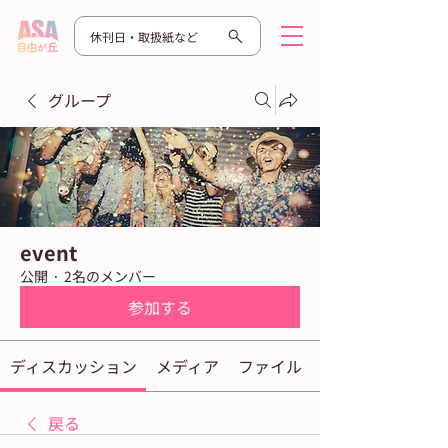
休刊日・取扱紙など
グループ
event
公開
·
2名のメンバー
参加する
ディスカッション
メディア
ファイル
戻る