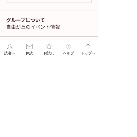
グループについて
自由が丘のイベント情報
メンバー
navigator
読者へ
休読
お試し
ヘルプ
トップへ
フォロー
Admin
ASA jiyugaoka
フォロー
Admin
すべてのメンバーを表示（2名）