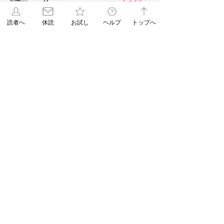
フォロー
Admin
ASA jiyugaoka
フォロー
読者へ
休読
お試し
ヘルプ
トップへ
Admin
すべてのメンバーを表示（2名）
03-3717-5957
平日 9:00−20:00（日祝17:00まで）
【公式】朝日新聞 ASA自由が丘
〒152-0034 東京都目黒区緑が丘2-23-13