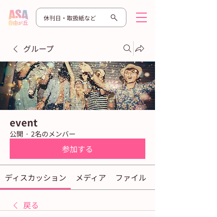
休刊日・取扱紙など
グループ
event
公開
·
2名のメンバー
参加する
ディスカッション
メディア
ファイル
戻る