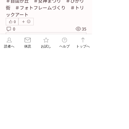
＃自由が丘　＃女神まつり　＃ひかり
街　＃フォトフレームづくり　＃トリ
ックアート
0
0
35
Write a comment...
読者へ
休読
お試し
ヘルプ
トップへ
グループについて
自由が丘のイベント情報
メンバー
navigator
フォロー
Admin
ASA jiyugaoka
フォロー
Admin
すべてのメンバーを表示（2名）