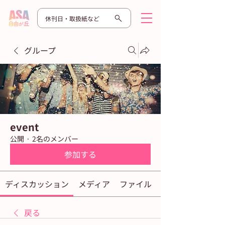
休刊日・取扱紙など
グループ
event
公開
·
2名のメンバー
参加する
ディスカッション
メディア
ファイル
戻る