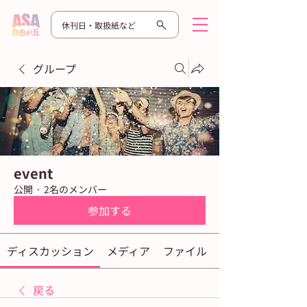
休刊日・取扱紙など
グループ
event
公開
·
2名のメンバー
参加する
ディスカッション
メディア
ファイル
戻る