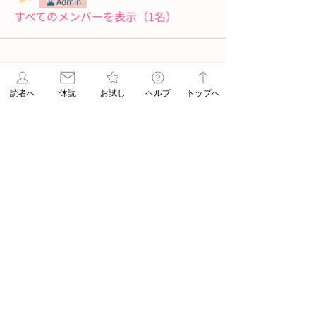
Admin
すべてのメンバーを表示（1名）
読者へ
休読
お試し
ヘルプ
トップへ
03-3717-5957
平日 9:00−20:00（日祝17:00まで）
【公式】朝日新聞 ASA自由が丘
〒152-0034 東京都目黒区緑が丘2-23-13
ASA得マガジン
ASUN jiyugaoka
朝日新聞社
朝日新聞デジタル