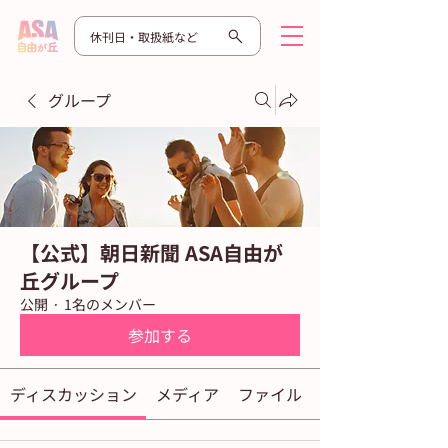
休刊日・取扱紙など
グループ
【公式】朝日新聞 ASA自由が
丘グループ
公開
·
1名のメンバー
参加する
ディスカッション
メディア
ファイル