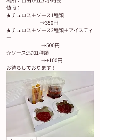
場所：自由が丘広小路会
値段：
★チュロス＋ソース1種類
                           →350円
★チュロス＋ソース2種類＋アイスティ
ー
                            →500円
☆ソース追加1種類
                            →+100円
お待ちしております！