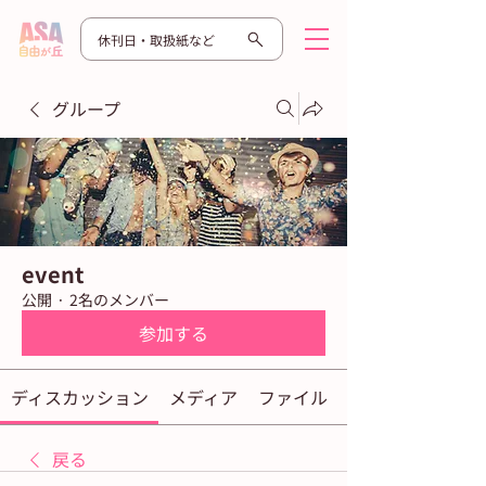
休刊日・取扱紙など
グループ
event
公開
·
2名のメンバー
参加する
ディスカッション
メディア
ファイル
戻る