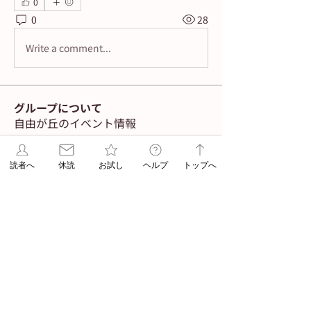
0
0
28
Write a comment...
グループについて
自由が丘のイベント情報
メンバー
読者へ
休読
お試し
ヘルプ
トップへ
navigator
フォロー
Admin
ASA jiyugaoka
フォロー
Admin
すべてのメンバーを表示（2名）